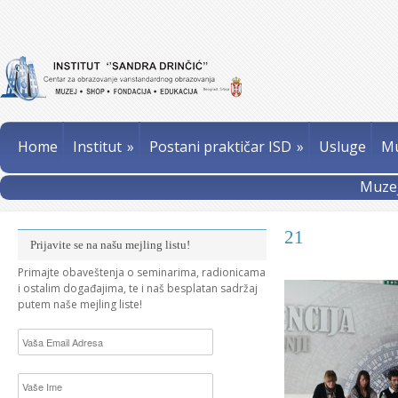
Home
Institut
»
Postani praktičar ISD
»
Usluge
Mu
Muzej
21
Prijavite se na našu mejling listu!
Primajte obaveštenja o seminarima, radionicama
i ostalim događajima, te i naš besplatan sadržaj
putem naše mejling liste!