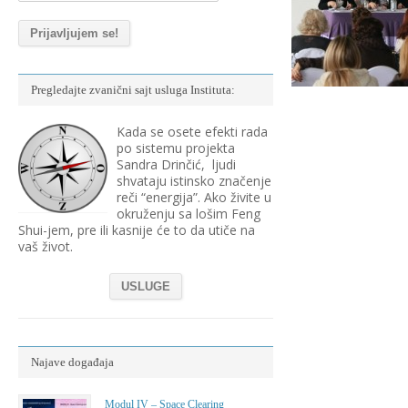
Pregledajte zvanični sajt usluga Instituta:
Kada se osete efekti rada
po sistemu projekta
Sandra Drinčić, ljudi
shvataju istinsko značenje
reči “energija”. Ako živite u
okruženju sa lošim Feng
Shui-jem, pre ili kasnije će to da utiče na
vaš život.
USLUGE
Najave događaja
Modul IV – Space Clearing