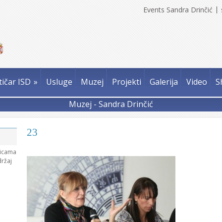
Events Sandra Drinčić
tičar ISD
»
Usluge
Muzej
Projekti
Galerija
Video
S
Muzej - Sandra Drinčić
23
nicama
držaj