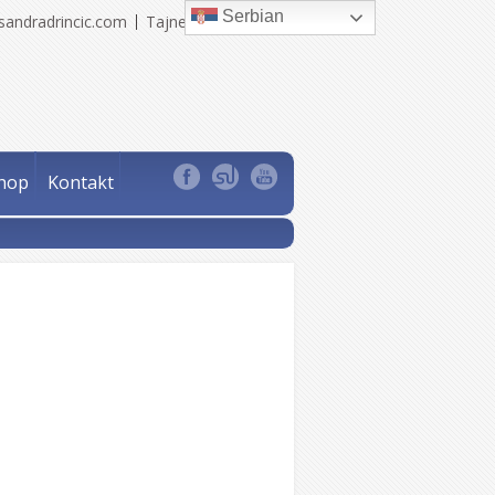
Serbian
sandradrincic.com
Tajne Sandra Drinčić
hop
Kontakt