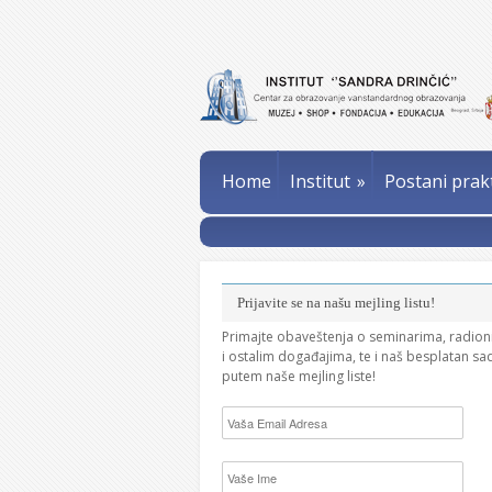
Home
Institut
»
Postani prak
Prijavite se na našu mejling listu!
Primajte obaveštenja o seminarima, radio
i ostalim događajima, te i naš besplatan sa
putem naše mejling liste!