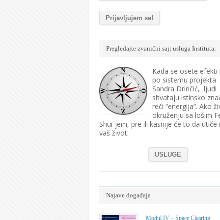
Pregledajte zvanični sajt usluga Instituta:
Kada se osete efekti
po sistemu projekta
Sandra Drinčić, ljudi
shvataju istinsko zna
reči “energija”. Ako ži
okruženju sa lošim F
Shui-jem, pre ili kasnije će to da utiče
vaš život.
USLUGE
Najave događaja
Modul IV – Space Clearing