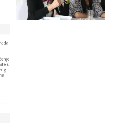
 rada
čenje
vite u
eng
 na