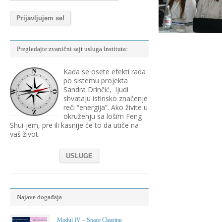
Pregledajte zvanični sajt usluga Instituta:
Kada se osete efekti rada
po sistemu projekta
Sandra Drinčić, ljudi
shvataju istinsko značenje
reči “energija”. Ako živite u
okruženju sa lošim Feng
Shui-jem, pre ili kasnije će to da utiče na
vaš život.
USLUGE
Najave događaja
Modul IV – Space Clearing