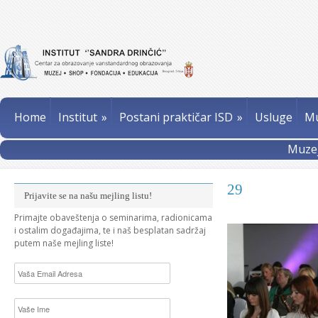
Home
Institut
»
Postani praktičar ISD
»
Usluge
Mu
Muzej
29
Prijavite se na našu mejling listu!
Primajte obaveštenja o seminarima, radionicama
i ostalim događajima, te i naš besplatan sadržaj
putem naše mejling liste!