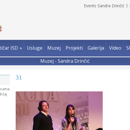
Events Sandra Drinčić
tičar ISD
»
Usluge
Muzej
Projekti
Galerija
Video
S
Muzej - Sandra Drinčić
31
nicama
držaj