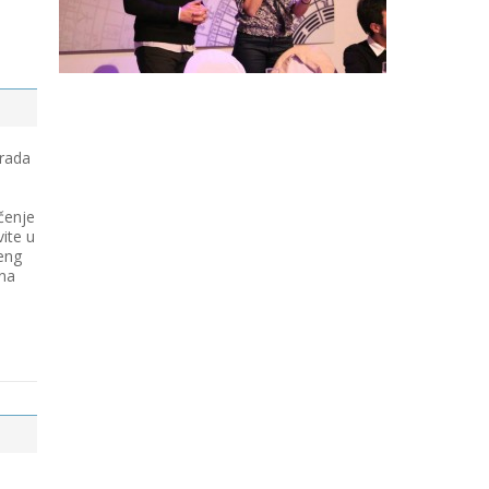
 rada
čenje
vite u
eng
 na