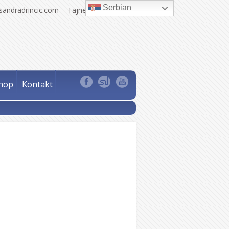
Serbian
sandradrincic.com
Tajne Sandra Drinčić
hop
Kontakt