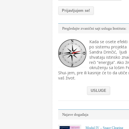
Pregledajte zvanični sajt usluga Instituta:
Kada se osete efekti
po sistemu projekta
Sandra Drinčić, ljudi
shvataju istinsko zna
reči “energija”. Ako ži
okruženju sa lošim F
Shui-jem, pre ili kasnije će to da utiče
vaš život.
USLUGE
Najave događaja
Modul IV – Space Clearing