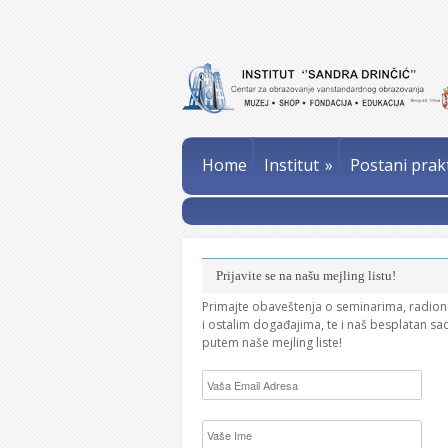
Home
Institut
»
Postani prak
Prijavite se na našu mejling listu!
Primajte obaveštenja o seminarima, radio
i ostalim događajima, te i naš besplatan sa
putem naše mejling liste!