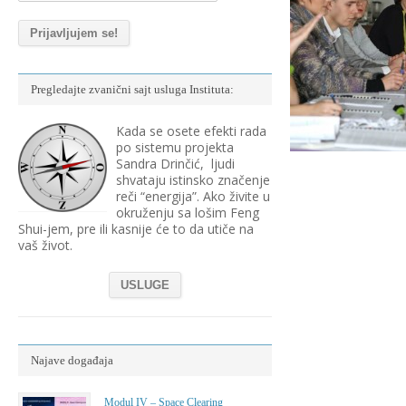
Pregledajte zvanični sajt usluga Instituta:
Kada se osete efekti rada
po sistemu projekta
Sandra Drinčić, ljudi
shvataju istinsko značenje
reči “energija”. Ako živite u
okruženju sa lošim Feng
Shui-jem, pre ili kasnije će to da utiče na
vaš život.
USLUGE
Najave događaja
Modul IV – Space Clearing