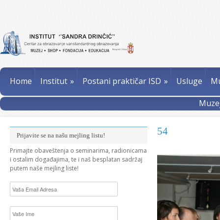
Home
Institut
»
Postani praktičar ISD
»
Usluge
Mu
Muzej
54
Prijavite se na našu mejling listu!
Primajte obaveštenja o seminarima, radionicama
i ostalim događajima, te i naš besplatan sadržaj
putem naše mejling liste!