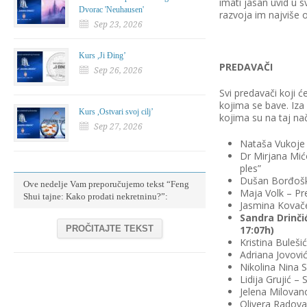
imati jasan uvid u 
Dvorac 'Neuhausen'
razvoja im najviše 
Sep 23, 2026
Kurs ,Ji Đing’
PREDAVAČI
Sep 26, 2026
Svi predavači koji ć
kojima se bave. Iza 
Kurs ,Ostvari svoj cilj’
kojima su na taj na
Sep 27, 2026
Nataša Vukoje 
Dr Mirjana Mićo
ples”
Dušan Borđoški
Ove nedelje Vam preporučujemo tekst “Feng
Maja Volk – Pr
Shui tajne: Kako prodati nekretninu?”:
Jasmina Kovače
Sandra Drin
č
i
PROČITAJTE TEKST
17:07h)
Kristina Buleši
Adriana Jovovi
Nikolina Nina S
Lidija Grujić 
Jelena Milovan
Olivera Radova