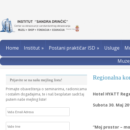
Home
Institut
»
Postani praktičar ISD
»
Usluge
Mu
Muzej
Regionalna ko
Prijavite se na našu mejling listu!
Primajte obaveštenja o seminarima, radionicama
Hotel HYATT Reg
i ostalim događajima, te i naš besplatan sadržaj
putem naše mejling liste!
Subota 30. Maj 201
“Moj prostor – moj