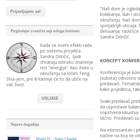
“Naš dom je ogledal
kolebanja, duh i str
okruženju. Naš dom
spoljašnjih uticaja.
delovanja; raskršće 
Pregledajte zvanični sajt usluga Instituta:
Sandra Drinčić
Kada se osete efekti rada
po sistemu projekta
Sandra Drinčić, ljudi
KONCEPT KONFERE
shvataju istinsko značenje
reči “energija”. Ako živite u
Konferencija je kon
okruženju sa lošim Feng
(subota) odnosno od
Shui-jem, pre ili kasnije će to da utiče na
predavači. Tematski 
vaš život.
kako pojedinca, tako
USLUGE
Svaki predavač pre
da uspostave balans
sopstvena iskustva 
slično. Predavači su
Najave događaja
Na interesantan i pi
načine na koji se on
Modul IV – Space Clearing