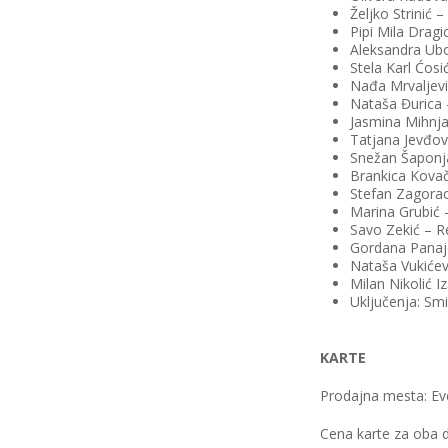
Željko Strinić 
Pipi Mila Dragi
Aleksandra Ubo
Stela Karl Ćosić
Nađa Mrvaljevi
Nataša Đurica –
Jasmina Mihnja
Tatjana Jevđov
Snežan Šaponja
Brankica Kovače
Stefan Zagorac 
Marina Grubić –
Savo Zekić – Re
Gordana Panajo
Nataša Vukićev
Milan Nikolić I
Uključenja: Smi
KARTE
Prodajna mesta: Ev
Cena karte za oba 