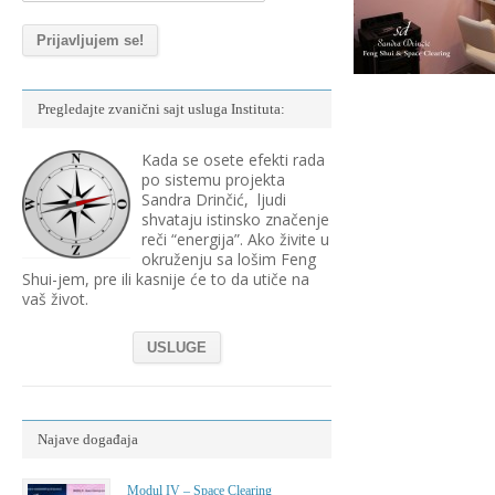
Pregledajte zvanični sajt usluga Instituta:
Kada se osete efekti rada
po sistemu projekta
Sandra Drinčić, ljudi
shvataju istinsko značenje
reči “energija”. Ako živite u
okruženju sa lošim Feng
Shui-jem, pre ili kasnije će to da utiče na
vaš život.
USLUGE
Najave događaja
Modul IV – Space Clearing