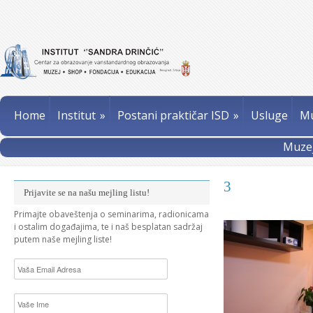
Home
Institut
»
Postani praktičar ISD
»
Usluge
Mu
Muzej
3
Prijavite se na našu mejling listu!
Primajte obaveštenja o seminarima, radionicama
i ostalim događajima, te i naš besplatan sadržaj
putem naše mejling liste!