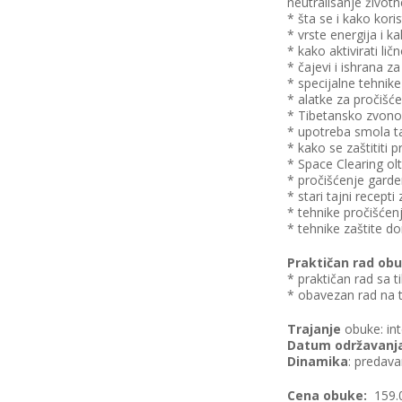
neutralisanje život
* šta se i kako kori
* vrste energija i ka
* kako aktivirati li
* čajevi i ishrana z
* specijalne tehnike
* alatke za pročišće
* Tibetansko zvono,
* upotreba smola tam
* kako se zaštititi 
* Space Clearing olt
* pročišćenje garde
* stari tajni recept
* tehnike pročišćenj
* tehnike zaštite do
Praktičan rad ob
* praktičan rad sa
* obavezan rad na t
Trajanje
obuke: int
Datum održavanj
Dinamika
: predava
Cena obuke:
159.0