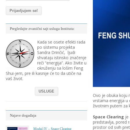
Pregledajte zvanični sajt usluga Instituta:
Kada se osete efekti rada
po sistemu projekta
Sandra Drinčić, ljudi
shvataju istinsko značenje
reči “energija”. Ako živite u
okruženju sa lošim Feng
Shui-jem, pre ili kasnije će to da utiče na
vaš život.
USLUGE
Ovo je obuka koju m
vrstama energija u 
životnim putem za k
Najave događaja
Space Clearing
je 
predstavlja, pored r
prostor od svih pre
Modul IV – Space Clearing