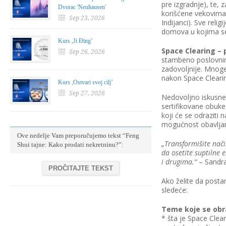
pre izgradnje), te, 
Dvorac 'Neuhausen'
korišćene vekovima,
Sep 23, 2026
Indijanci). Sve reli
domova u kojima se
Kurs ,Ji Đing’
Space Clearing – 
Sep 26, 2026
stambeno poslovnim 
zadovoljnije. Mnog
nakon Space Cleari
Kurs ,Ostvari svoj cilj’
Sep 27, 2026
Nedovoljno iskusne
sertifikovane obuk
koji će se odraziti 
mogućnost obavljanj
Ove nedelje Vam preporučujemo tekst “Feng
„Transformišite način
Shui tajne: Kako prodati nekretninu?”:
da osetite suptilne 
i drugima.“
– Sandra
PROČITAJTE TEKST
Ako želite da posta
sledeće:
Teme koje se obr
* šta je Space Clear