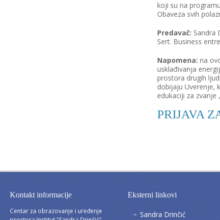
koji su na programu
Obaveza svih polazn
Predavač:
Sandra D
Sert. Business entr
Napomena:
na ovoj
usklađivanja energi
prostora drugih lju
dobijaju Uverenje, k
edukaciji za zvanje
PRIJAVA 
Kontakt informacije
Eksterni linkovi
Centar za obrazovanje i uređenje
Sandra Drinčić
prostora Institut "Sandra Drinčić"