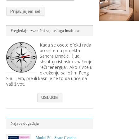
Pregledajte zvanični sajt usluga Instituta:
Kada se osete efekti rada
po sistemu projekta
Sandra Drinčić, ljudi
shvataju istinsko značenje
reči “energija”. Ako živite u
okruženju sa lošim Feng
Shui-jem, pre ili kasnije će to da utiče na
vaš život.
USLUGE
Najave događaja
Modul IV – Space Clearing