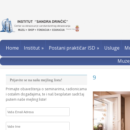
Home
Institut
»
Postani praktičar ISD
»
Usluge
Mu
Muzej
9
Prijavite se na našu mejling listu!
Primajte obaveštenja o seminarima, radionicama
i ostalim događajima, te i naš besplatan sadržaj
putem naše mejling liste!