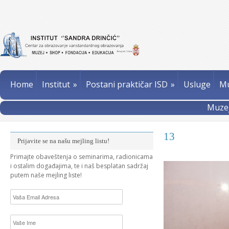
Home
Institut
»
Postani praktičar ISD
»
Usluge
Mu
Muzej
13
Prijavite se na našu mejling listu!
Primajte obaveštenja o seminarima, radionicama
i ostalim događajima, te i naš besplatan sadržaj
putem naše mejling liste!