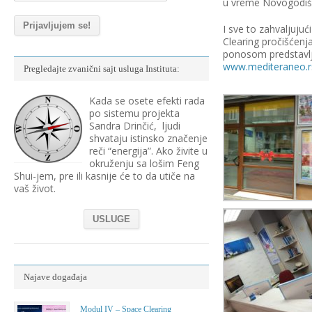
u vreme Novogodišn
I sve to zahvaljujuć
Clearing pročišćenj
ponosom predstavlja 
www.mediteraneo.r
Pregledajte zvanični sajt usluga Instituta:
Kada se osete efekti rada
po sistemu projekta
Sandra Drinčić, ljudi
shvataju istinsko značenje
reči “energija”. Ako živite u
okruženju sa lošim Feng
Shui-jem, pre ili kasnije će to da utiče na
vaš život.
USLUGE
Najave događaja
Modul IV – Space Clearing