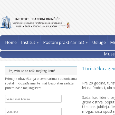
Home
Institut
»
Postani praktičar ISD
»
Usluge
Mu
Muzej
Turistička age
Prijavite se na našu mejling listu!
Primajte obaveštenja o seminarima, radionicama
Pre 20 godina, turis
i ostalim događajima, te i naš besplatan sadržaj
let na Rodos i, ubr
putem naše mejling liste!
Sada, kao lider u or
grčka ostrva, poput:
U susret jubileju, 
mogućnosti opuštanj