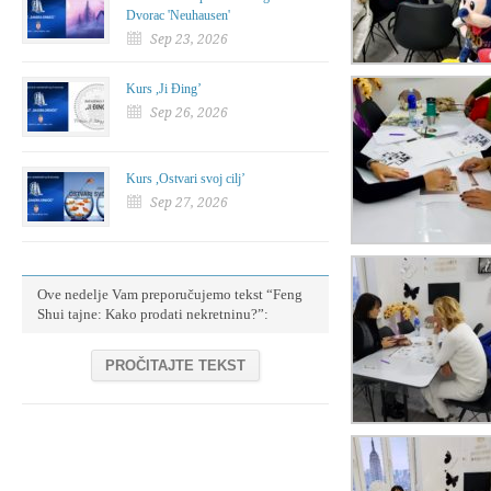
Dvorac 'Neuhausen'
Sep 23, 2026
Kurs ,Ji Đing’
Sep 26, 2026
Kurs ,Ostvari svoj cilj’
Sep 27, 2026
Ove nedelje Vam preporučujemo tekst “Feng
Shui tajne: Kako prodati nekretninu?”:
PROČITAJTE TEKST