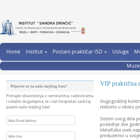
Home
Institut
»
Postani praktičar ISD
»
Usluge
Mu
Muzej
VIP praktična 
Prijavite se na našu mejling listu!
Primajte obaveštenja o seminarima, radionicama
Dugogodišnji kontin
i ostalim događajima, te i naš besplatan sadržaj
redovno u okviru (u
putem naše mejling liste!
Sistem ovog dela po
poslednje dve godin
Metafizika uvek nap
preduzetnici u svoj