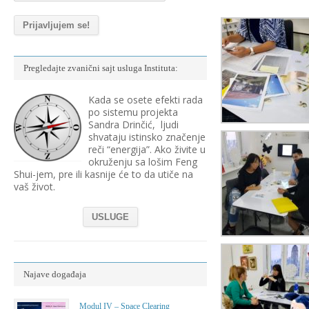
Pregledajte zvanični sajt usluga Instituta:
Kada se osete efekti rada
po sistemu projekta
Sandra Drinčić, ljudi
shvataju istinsko značenje
reči “energija”. Ako živite u
okruženju sa lošim Feng
Shui-jem, pre ili kasnije će to da utiče na
vaš život.
USLUGE
Najave događaja
Modul IV – Space Clearing